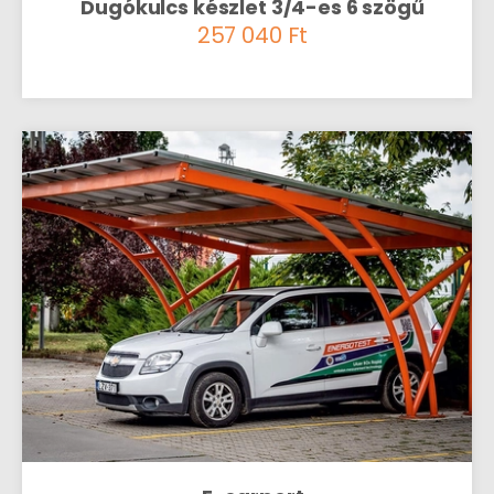
Dugókulcs készlet 3/4-es 6 szögű
257 040
Ft