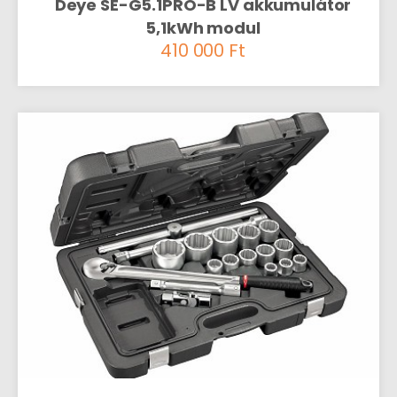
Deye SE-G5.1PRO-B LV akkumulátor
5,1kWh modul
410 000
Ft