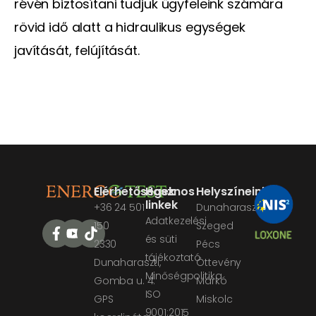
révén biztosítani tudjuk ügyfeleink számára
rövid idő alatt a hidraulikus egységek
javítását, felújítását.
Elérhetőségek
Hasznos
Helyszíneink
linkek
+36 24 501
Dunaharaszti
Adatkezelési
150
Szeged
és süti
2330
Pécs
tájékoztató
Dunaharaszti,
Öttevény
Minőségpolitika
Gomba u. 4.
Márkó
ISO
GPS
Miskolc
9001:2015