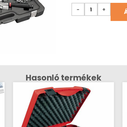
−
+
Á
Hasonló termékek