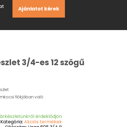
at
Ajánlatot kérek
zlet 3/4-es 12 szögű
szlet
mkocsi fiókjában való
árkészletünkről érdeklődjön
Kategória:
Akciós termékek