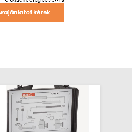
Cikkszám: Usag 605 3/4 B
rajánlatot kérek