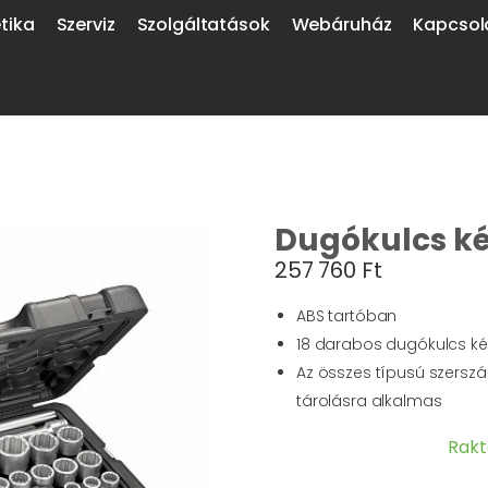
tika
Szerviz
Szolgáltatások
Webáruház
Kapcsol
Dugókulcs kés
257 760
Ft
ABS tartóban
18 darabos dugókulcs ké
Az összes típusú szerszá
tárolásra alkalmas
Rakt