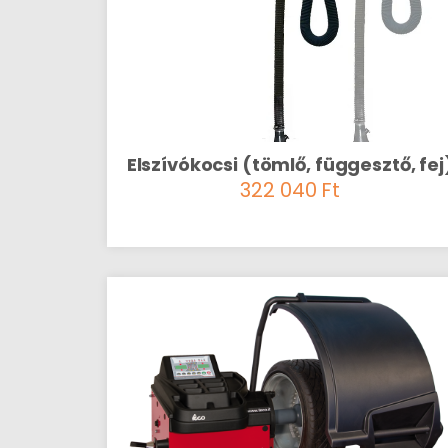
Elszívókocsi (tömlő, függesztő, fej
322 040
Ft