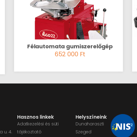
Félautomata gumiszerelőgép
652 000
Ft
Hasznos linkek
Helyszíneink
Adatkezelési és süti
Dunaharaszti
 u. 4.
tájékoztató
Szeged