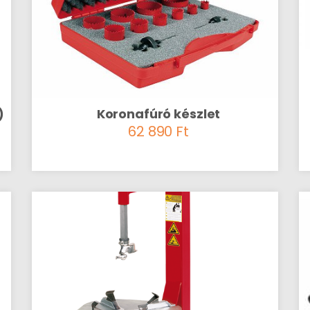
)
Koronafúró készlet
62 890
Ft