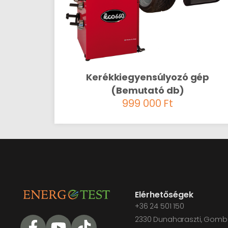
Kerékkiegyensúlyozó gép
(Bemutató db)
999 000
Ft
Elérhetőségek
+36 24 501 150
2330 Dunaharaszti, Gomba