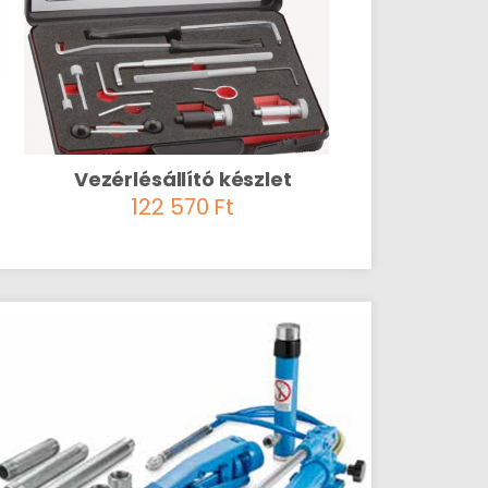
Vezérlésállító készlet
122 570
Ft