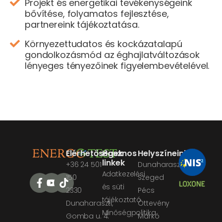
Projekt és energetikai tevékenységeink
bővítése, folyamatos fejlesztése,
partnereink tájékoztatása.
Környezettudatos és kockázatalapú
gondolkozásmód az éghajlatváltozások
lényeges tényezőinek figyelembevételével.
Elérhetőségek
Hasznos
Helyszíneink
linkek
+36 24 501
Dunaharaszti
Adatkezelési
150
Szeged
és süti
2330
Pécs
tájékoztató
Dunaharaszti,
Öttevény
Minőségpolitika
Gomba u. 4.
Márkó