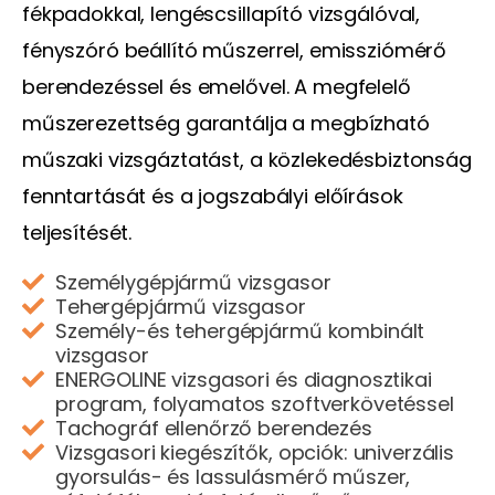
fékpadokkal, lengéscsillapító vizsgálóval,
fényszóró beállító műszerrel, emissziómérő
berendezéssel és emelővel. A megfelelő
műszerezettség garantálja a megbízható
műszaki vizsgáztatást, a közlekedésbiztonság
fenntartását és a jogszabályi előírások
teljesítését.
Személygépjármű vizsgasor
Tehergépjármű vizsgasor
Személy-és tehergépjármű kombinált
vizsgasor
ENERGOLINE vizsgasori és diagnosztikai
program, folyamatos szoftverkövetéssel
Tachográf ellenőrző berendezés
Vizsgasori kiegészítők, opciók: univerzális
gyorsulás- és lassulásmérő műszer,