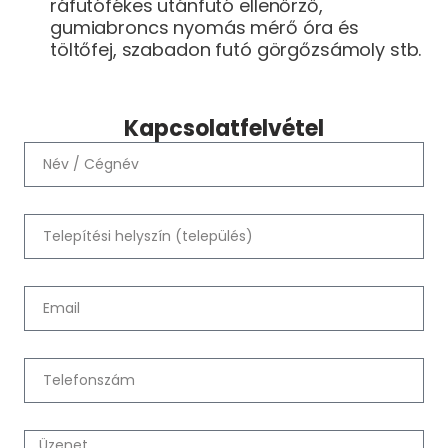
ráfutófékes utánfutó ellenőrző,
gumiabroncs nyomás mérő óra és
töltőfej, szabadon futó görgőzsámoly stb.
Kapcsolatfelvétel