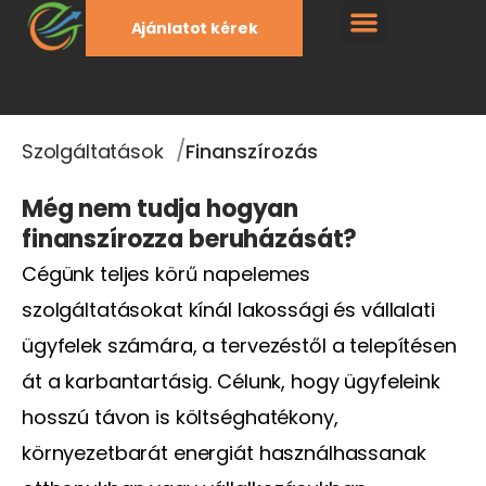
Ajánlatot kérek
/
Szolgáltatások
Finanszírozás
Még nem tudja hogyan
finanszírozza beruházását?
Cégünk teljes körű napelemes
szolgáltatásokat kínál lakossági és vállalati
ügyfelek számára, a tervezéstől a telepítésen
át a karbantartásig. Célunk, hogy ügyfeleink
hosszú távon is költséghatékony,
környezetbarát energiát használhassanak