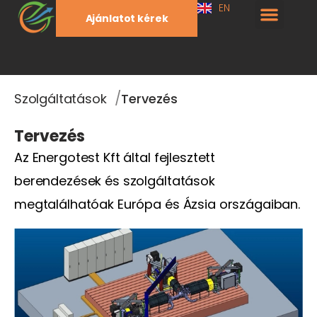
EN
Ajánlatot kérek
/
Szolgáltatások
Tervezés
Tervezés
Az Energotest Kft által fejlesztett
berendezések és szolgáltatások
megtalálhatóak Európa és Ázsia országaiban.