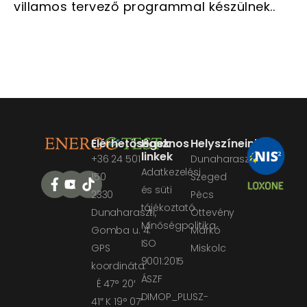
villamos tervező programmal készülnek..
Elérhetőségek
Hasznos
Helyszíneink
linkek
+36 24 501
Dunaharaszti
Adatkezelési
150
Szeged
és süti
2330
Pécs
tájékoztató
Dunaharaszti,
Öttevény
Minőségpolitika
Gomba u. 4.
Márkó
ISO
GPS
Miskolc
9001:2015
koordináta:
ÁSZF
É 47° 20′
DIMOP_PLUSZ-
41″ K 19° 07′