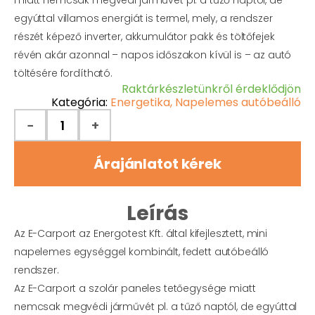
miatt nemcsak megvédi járművét pl. a tűző naptól, de
egyúttal villamos energiát is termel, mely, a rendszer
részét képező inverter, akkumulátor pakk és töltőfejek
révén akár azonnal – napos időszakon kívül is – az autó
töltésére fordítható.
Raktárkészletünkről érdeklődjön
Kategória:
Energetika
,
Napelemes autóbeálló
−
+
Árajánlatot kérek
Leírás
Az E-Carport az Energotest Kft. által kifejlesztett, mini
napelemes egységgel kombinált, fedett autóbeálló
rendszer.
Az E-Carport a szolár paneles tetőegysége miatt
nemcsak megvédi járművét pl. a tűző naptól, de egyúttal