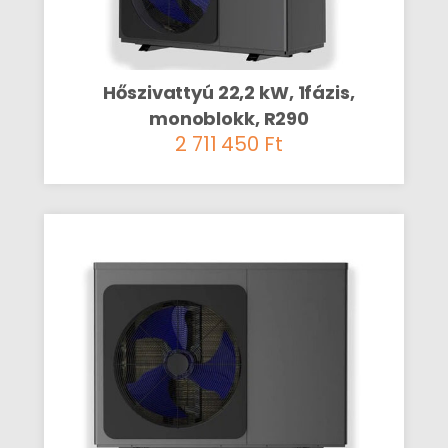
Hőszivattyú 22,2 kW, 1fázis,
monoblokk, R290
2 711 450
Ft