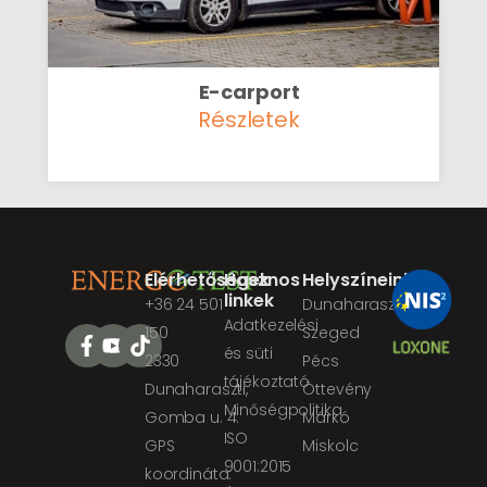
E-carport
Részletek
Elérhetőségek
Hasznos
Helyszíneink
linkek
+36 24 501
Dunaharaszti
Adatkezelési
150
Szeged
és süti
2330
Pécs
tájékoztató
Dunaharaszti,
Öttevény
Minőségpolitika
Gomba u. 4.
Márkó
ISO
GPS
Miskolc
9001:2015
koordináta: