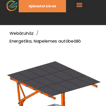
Ajánlatot kérek
/
Webáruház
Energetika
,
Napelemes autóbeálló