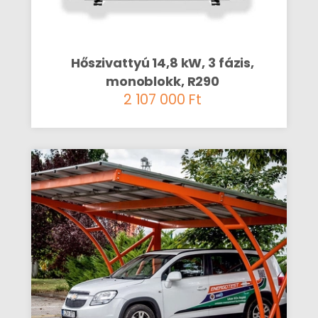
Hőszivattyú 14,8 kW, 3 fázis,
monoblokk, R290
2 107 000
Ft