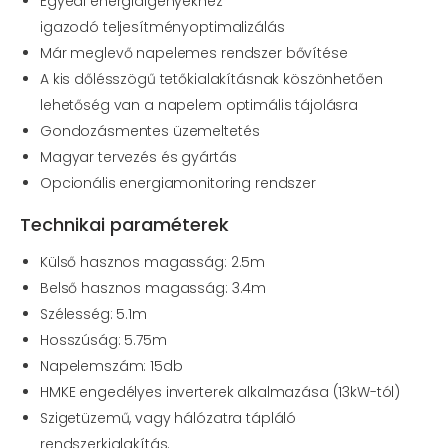
Egyedi energiaigényekhez
igazodó
teljesítményoptimalizálás
Már meglevő napelemes rendszer bővítése
A kis dőlésszögű tetőkialakításnak
köszönhetően
lehetőség van a napelem
optimális tájolásra
Gondozásmentes üzemeltetés
Magyar tervezés és gyártás
Opcionális energiamonitoring rendszer
Technikai paraméterek
Külső hasznos magasság: 2.5m
Belső hasznos magasság: 3.4m
Szélesség: 5.1m
Hosszúság: 5.75m
Napelemszám: 15db
HMKE engedélyes inverterek alkalmazása (13kW-tól)
Szigetüzemű, vagy hálózatra tápláló
rendszerkialakítás.