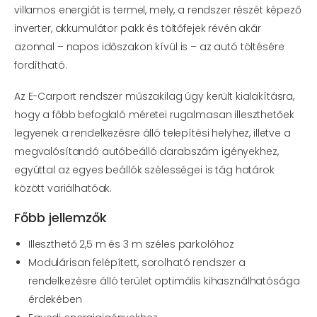
villamos energiát is termel, mely, a rendszer részét képező
inverter, akkumulátor pakk és töltőfejek révén akár
azonnal – napos időszakon kívül is – az autó töltésére
fordítható.
Az E-Carport rendszer műszakilag úgy került kialakításra,
hogy a főbb befoglaló méretei rugalmasan illeszthetőek
legyenek a rendelkezésre álló telepítési helyhez, illetve a
megvalósítandó autóbeálló darabszám igényekhez,
egyúttal az egyes beállók szélességei is tág határok
között variálhatóak.
Főbb jellemzők
Illeszthető 2,5 m és 3 m széles parkolóhoz
Modulárisan felépített, sorolható rendszer
a
rendelkezésre álló terület optimális
kihasználhatósága
érdekében