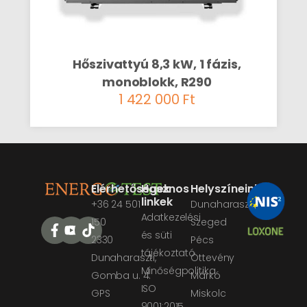
Hőszivattyú 8,3 kW, 1 fázis,
monoblokk, R290
1 422 000
Ft
Elérhetőségek
Hasznos
Helyszíneink
linkek
+36 24 501
Dunaharaszti
Adatkezelési
150
Szeged
és süti
2330
Pécs
tájékoztató
Dunaharaszti,
Öttevény
Minőségpolitika
Gomba u. 4.
Márkó
ISO
GPS
Miskolc
9001:2015