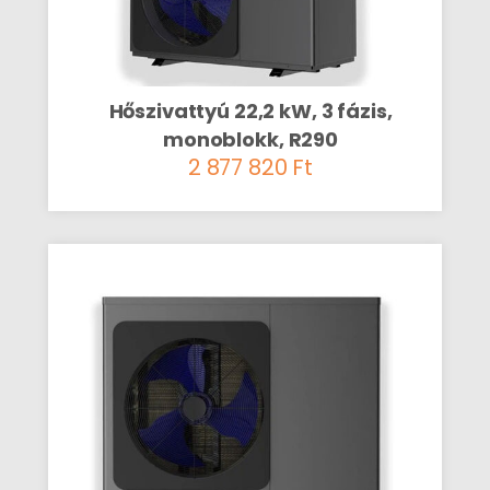
Hőszivattyú 22,2 kW, 3 fázis,
monoblokk, R290
2 877 820
Ft