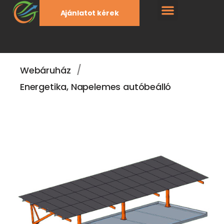
Ajánlatot kérek
/
Webáruház
Energetika
,
Napelemes autóbeálló