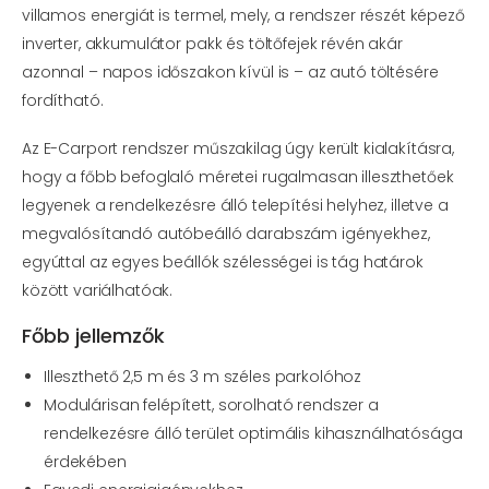
villamos energiát is termel, mely, a rendszer részét képező
inverter, akkumulátor pakk és töltőfejek révén akár
azonnal – napos időszakon kívül is – az autó töltésére
fordítható.
Az E-Carport rendszer műszakilag úgy került kialakításra,
hogy a főbb befoglaló méretei rugalmasan illeszthetőek
legyenek a rendelkezésre álló telepítési helyhez, illetve a
megvalósítandó autóbeálló darabszám igényekhez,
egyúttal az egyes beállók szélességei is tág határok
között variálhatóak.
Főbb jellemzők
Illeszthető 2,5 m és 3 m széles parkolóhoz
Modulárisan felépített, sorolható rendszer
a
rendelkezésre álló terület optimális
kihasználhatósága
érdekében