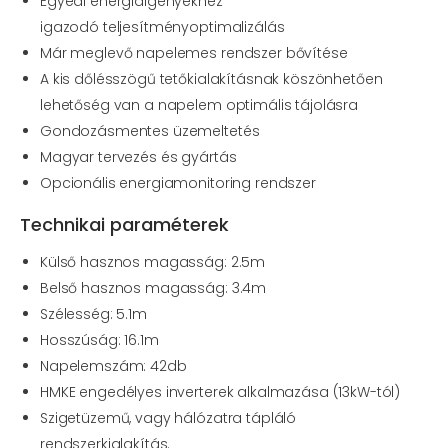
Egyedi energiaigényekhez
igazodó
teljesítményoptimalizálás
Már meglevő napelemes rendszer bővítése
A kis dőlésszögű tetőkialakításnak
köszönhetően
lehetőség van a napelem
optimális tájolásra
Gondozásmentes üzemeltetés
Magyar tervezés és gyártás
Opcionális energiamonitoring rendszer
Technikai paraméterek
Külső hasznos magasság: 2.5m
Belső hasznos magasság: 3.4m
Szélesség: 5.1m
Hosszúság: 16.1m
Napelemszám: 42db
HMKE engedélyes inverterek alkalmazása (13kW-tól)
Szigetüzemű, vagy hálózatra tápláló
rendszerkialakítás.