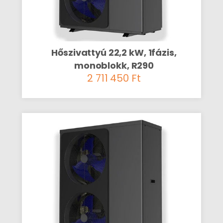
Hőszivattyú 22,2 kW, 1fázis,
monoblokk, R290
2 711 450
Ft