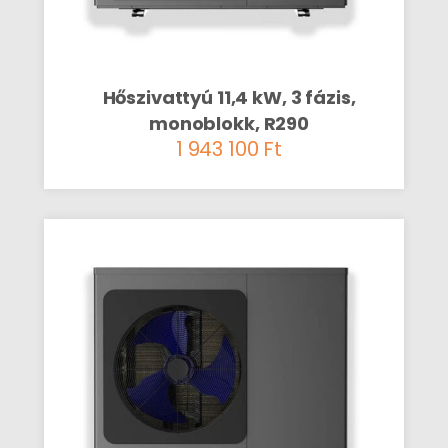
Hőszivattyú 11,4 kW, 3 fázis,
monoblokk, R290
1 943 100
Ft