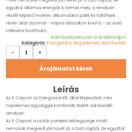
miatt nemcsak megvédi járművét pl. a tűző naptól, de
egyúttal villamos energiát is termel, mely, a rendszer
részét képező inverter, akkumulátor pakk és töltőfejek
révén akár azonnal – napos időszakon kívül is – az autó
töltésére fordítható.
Raktárkészletünkről érdeklődjön
Kategória:
Energetika
,
Napelemes autóbeálló
−
+
Árajánlatot kérek
Leírás
Az E-Carport az Energotest Kft. által kifejlesztett, mini
napelemes egységgel kombinált, fedett autóbeálló
rendszer.
Az E-Carport a szolár paneles tetőegysége miatt
nemcsak megvédi járművét pl. a tűző naptól, de egyúttal