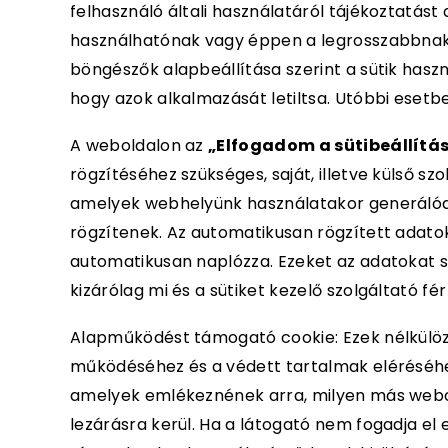
felhasználó általi használatáról tájékoztatást
használhatónak vagy éppen a legrosszabbnak. A
böngészők alapbeállítása szerint a sütik hasz
hogy azok alkalmazását letiltsa. Utóbbi esetbe
A weboldalon az
„Elfogadom a sütibeállítá
rögzítéséhez szükséges, saját, illetve külső sz
amelyek webhelyünk használatakor generálódn
rögzítenek. Az automatikusan rögzített adatok
automatikusan naplózza. Ezeket az adatokat 
kizárólag mi és a sütiket kezelő szolgáltató fér
Alapműködést támogató cookie: Ezek nélkülöz
működéséhez és a védett tartalmak eléréséhez
amelyek emlékeznének arra, milyen más webol
lezárásra kerül. Ha a látogató nem fogadja el 