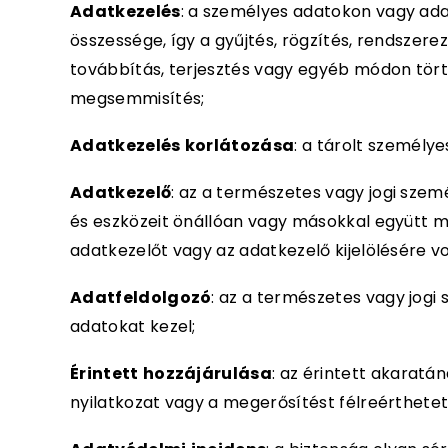
Adatkezelés
: a személyes adatokon vagy a
összessége, így a gyűjtés, rögzítés, rendszerez
továbbítás, terjesztés vagy egyéb módon törté
megsemmisítés;
Adatkezelés
korlátozása
: a tárolt személy
Adatkezelő
: az a természetes vagy jogi sze
és eszközeit önállóan vagy másokkal együtt me
adatkezelőt vagy az adatkezelő kijelölésére v
Adatfeldolgozó
: az a természetes vagy jog
adatokat kezel;
Érintett
hozzájárulása
: az érintett akaratá
nyilatkozat vagy a megerősítést félreérthetetl