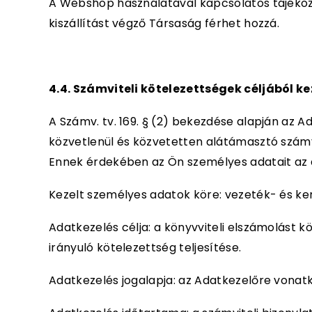
A Webshop használatával kapcsolatos tájékozt
kiszállítást végző Társaság férhet hozzá.
4.4. Számviteli kötelezettségek céljából k
A Számv. tv. 169. § (2) bekezdése alapján az 
közvetlenül és közvetetten alátámasztó számvite
Ennek érdekében az Ön személyes adatait az al
Kezelt személyes adatok köre: vezeték- és ke
Adatkezelés célja: a könyvviteli elszámolást
irányuló kötelezettség teljesítése.
Adatkezelés jogalapja: az Adatkezelőre vonatko