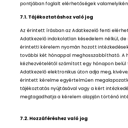
pontjában foglalt elérhetőségek valamelyikén, 
7.1. Tájékoztatáshoz való jog
Az érintett írásban az Adatkezelő fenti elérh
Adatkezelő indokolatlan késedelem nélkül, de
érintetti kérelem nyomán hozott intézkedések
további két hónappal meghosszabbítható. A 
kézhezvételétől számított egy hónapon belül tá
Adatkezelő elektronikus úton adja meg, kivéve,
érintett kérelme egyértelműen megalapozatlan
tájékoztatás nyújtásával vagy a kért intézked
megtagadhatja a kérelem alapján történő int
7.2. Hozzáféréshez való jog