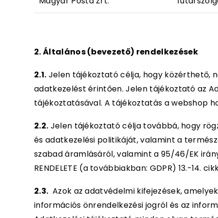
Magyar Posta Zrt.
futárszolg
2. Általános (bevezető) rendelkezések
2.1.
Jelen tájékoztató célja, hogy közérthető,
adatkezelést érintően. Jelen tájékoztató az A
tájékoztatásával. A tájékoztatás a webshop ho
2.2.
Jelen tájékoztató célja továbbá, hogy rög
és adatkezelési politikáját, valamint a term
szabad áramlásáról, valamint a 95/46/EK irány
RENDELETE (a továbbiakban: GDPR) 13.-14. cikke
2.3.
Azok az adatvédelmi kifejezések, amelyek
információs önrendelkezési jogról és az inform