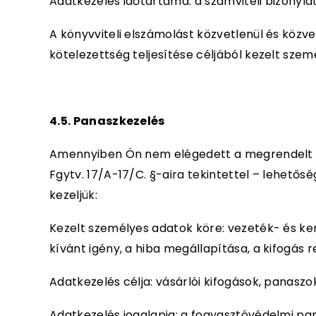
Adatkezelés időtartama: a számviteli bizonyla
A könyvviteli elszámolást közvetlenül és köz
kötelezettség teljesítése céljából kezelt sze
4.5. Panaszkezelés
Amennyiben Ön nem elégedett a megrendelt te
Fgytv. 17/A-17/C. §-aira tekintettel – lehetős
kezeljük:
Kezelt személyes adatok köre: vezeték- és ker
kívánt igény, a hiba megállapítása, a kifogás
Adatkezelés célja: vásárlói kifogások, panaszo
Adatkezelés jogalapja: a fogyasztóvédelmi pan