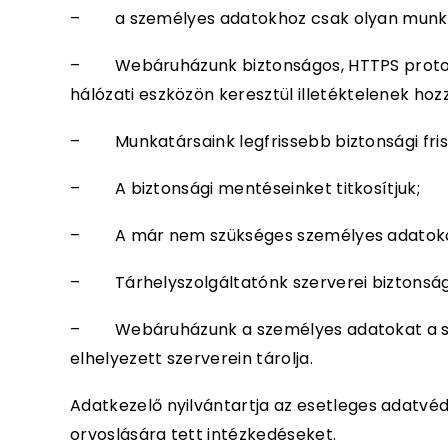
– a személyes adatokhoz csak olyan munkatár
– Webáruházunk biztonságos, HTTPS protokollo
hálózati eszközön keresztül illetéktelenek ho
– Munkatársaink legfrissebb biztonsági friss
– A biztonsági mentéseinket titkosítjuk;
– A már nem szükséges személyes adatokat tör
– Tárhelyszolgáltatónk szerverei biztonsá
– Webáruházunk a személyes adatokat a székh
elhelyezett szerverein tárolja.
Adatkezelő nyilvántartja az esetleges adatvéd
orvoslására tett intézkedéseket.