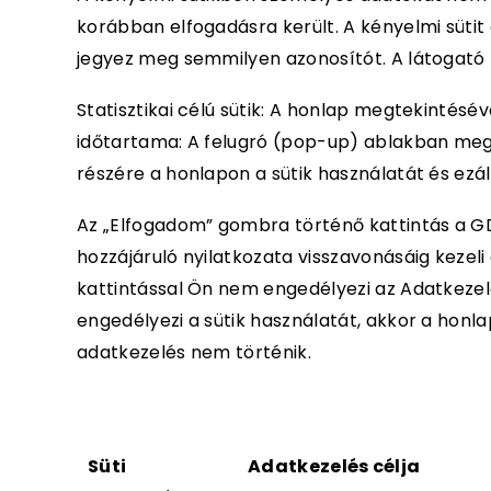
korábban elfogadásra került. A kényelmi sütit 
jegyez meg semmilyen azonosítót. A látogató t
Statisztikai célú sütik: A honlap megtekintésé
időtartama: A felugró (pop-up) ablakban meg
részére a honlapon a sütik használatát és ezál
Az „Elfogadom” gombra történő kattintás a GDP
hozzájáruló nyilatkozata visszavonásáig kezel
kattintással Ön nem engedélyezi az Adatkezelő
engedélyezi a sütik használatát, akkor a hon
adatkezelés nem történik.
Süti
Adatkezelés célja