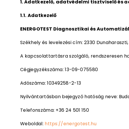
1. Adatkezelő, adatvédelmi tisztviselő és
1.1.
Adatkezelő
ENERGOTEST Diagnosztikai és Automatizálá
Székhely és levelezési cím: 2330 Dunaharaszti
A kapcsolattartásra szolgáló, rendszeresen ha
Cégjegyzékszáma: 13-09-075580
Adószáma: 10349258-2-13
Nyilvántartásban bejegyző hatóság neve: Bu
Telefonszáma: +36 24 501 150
Weboldal:
https://energotest.hu