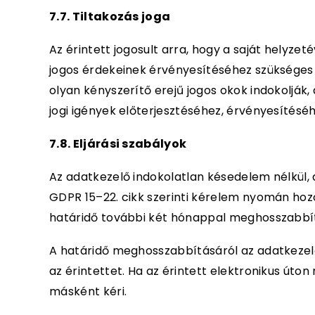
7.7. Tiltakozás joga
Az érintett jogosult arra, hogy a saját helyz
jogos érdekeinek érvényesítéséhez szükséges 
olyan kényszerítő erejű jogos okok indokolják
jogi igények előterjesztéséhez, érvényesítés
7.8. Eljárási szabályok
Az adatkezelő indokolatlan késedelem nélkül,
GDPR 15–22. cikk szerinti kérelem nyomán hoz
határidő további két hónappal meghosszabbí
A határidő meghosszabbításáról az adatkezel
az érintettet. Ha az érintett elektronikus úton
másként kéri.