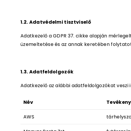
1.2.
Adatvédelmi tisztviselő
Adatkezelő a GDPR 37. cikke alapján mérlegelt
üzemeltetése és az annak keretében folytatott
1.3.
Adatfeldolgozók
Adatkezelő az alábbi adatfeldolgozókat veszi 
Név
Tevéken
AWS
tárhelyszo