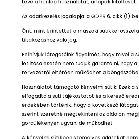
téve a honlap használatát, űrlapok kitöltését.
Az adatkezelés jogalapja: a GDPR 6. cikk (1) 
Önt, mint érintettet a műszaki sütikkel összef
tiltakozáshoz való jog.
Felhívjuk látogatóink figyelmét, hogy mivel a
letiltása esetén nem tudjuk garantálni, hogy 
tervezettől eltérően működhet a böngészőbe
Használatot támogató kényelmi sütik: Ezek a 
elfogadta a süti tájékoztatót és a kereső ere
érdekében történik, hogy a következő látogatás
szerint szeretné megtekinteni az oldalon megj
gördülékenyen ugyan, de működhet.
A kényelmi sütikben személyes adatokat nem rö