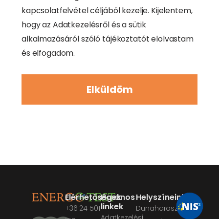
kapcsolatfelvétel céljából kezelje. Kijelentem,
hogy az Adatkezelésről és a sütik
alkalmazásáról szóló tájékoztatót elolvastam
és elfogadom.
Elküldöm
Elérhetőségek
Hasznos
Helyszíneink
linkek
+36 24 501
Dunaharaszti
Adatkezelési