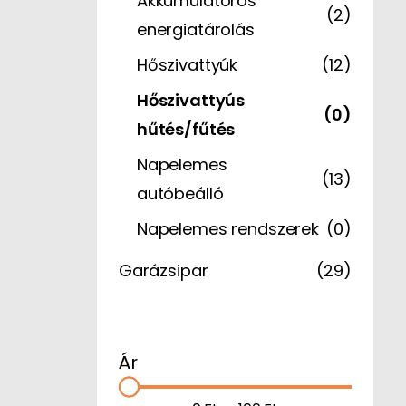
Akkumulátoros
(2)
energiatárolás
Hőszivattyúk
(12)
Hőszivattyús
(0)
hűtés/fűtés
Napelemes
(13)
autóbeálló
Napelemes rendszerek
(0)
Garázsipar
(29)
Ár