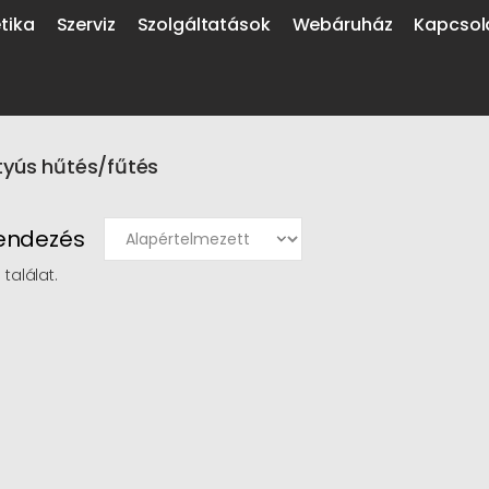
tika
Szerviz
Szolgáltatások
Webáruház
Kapcsol
tyús hűtés/fűtés
endezés
 találat.