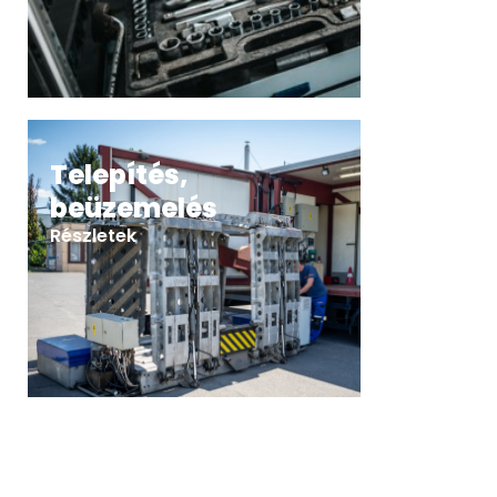
Telepítés,
beüzemelés
Részletek