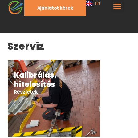
EN
Ajánlatot kérek
Szerviz
Kalibrálás,
hitelesítés
Részletek