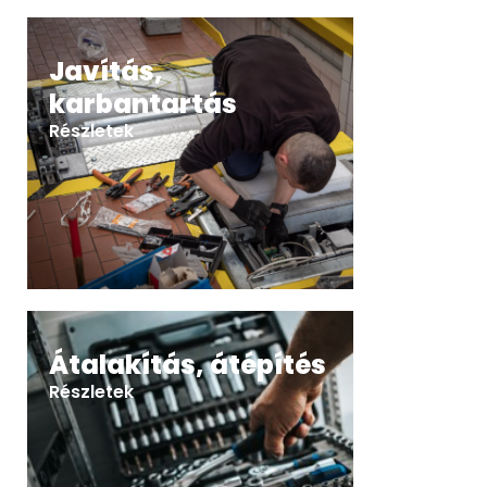
Javítás,
karbantartás
Részletek
Átalakítás, átépítés
Részletek