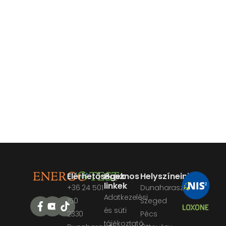
Elérhetőségek
Hasznos
Helyszíneink
linkek
+36 24 501
Dunaharaszti
Adatkezelési
150
Szeged
és süti
2330
Pécs
tájékoztató