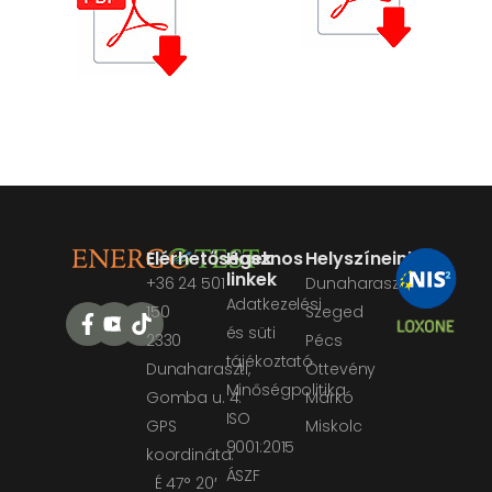
Elérhetőségek
Hasznos
Helyszíneink
linkek
+36 24 501
Dunaharaszti
Adatkezelési
150
Szeged
és süti
2330
Pécs
tájékoztató
Dunaharaszti,
Öttevény
Minőségpolitika
Gomba u. 4.
Márkó
ISO
GPS
Miskolc
9001:2015
koordináta:
ÁSZF
É 47° 20′