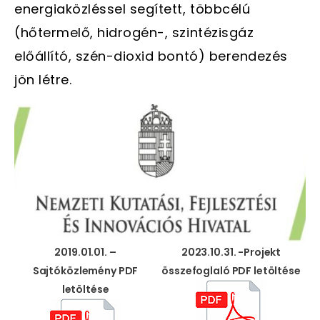
energiaközléssel segített, többcélú
(hőtermelő, hidrogén-, szintézisgáz
előállító, szén-dioxid bontó) berendezés
jön létre.
2019.01.01. –
2023.10.31. -Projekt
Sajtóközlemény PDF
összefoglaló PDF letöltése
letöltése