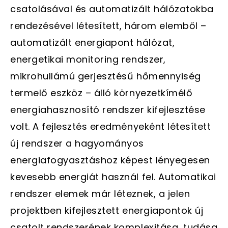
csatolásával és automatizált hálózatokba
rendezésével létesített, három elemből –
automatizált energiapont hálózat,
energetikai monitoring rendszer,
mikrohullámú gerjesztésű hőmennyiség
termelő eszköz – álló környezetkímélő
energiahasznosító rendszer kifejlesztése
volt. A fejlesztés eredményeként létesített
új rendszer a hagyományos
energiafogyasztáshoz képest lényegesen
kevesebb energiát használ fel. Automatikai
rendszer elemek már léteznek, a jelen
projektben kifejlesztett energiapontok új
csatolt rendszerének komplexitása, tudása