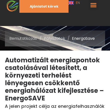
EN
Ajánlatot kérek
/
/
Bemutatkozás
Pályázatok
EnergoSave
Automatizált energiapontok
csatolásával létesített, a
környezeti terhelést
lényegesen csökkentő
energiahálózat kifejlesztése –
EnergoSAVE
A jelen projekt célja az energiafelhasználók