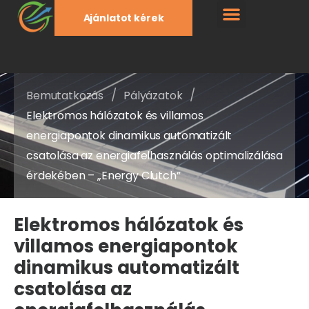
Ajánlatot kérek
/
/
Bemutatkozás
Pályázatok
Elektromos hálózatok és villamos
energiapontok dinamikus automatizált
csatolása az energiafelhasználás optimalizálása
érdekében – „Energy Clutch”
Elektromos hálózatok és
villamos energiapontok
dinamikus automatizált
csatolása az