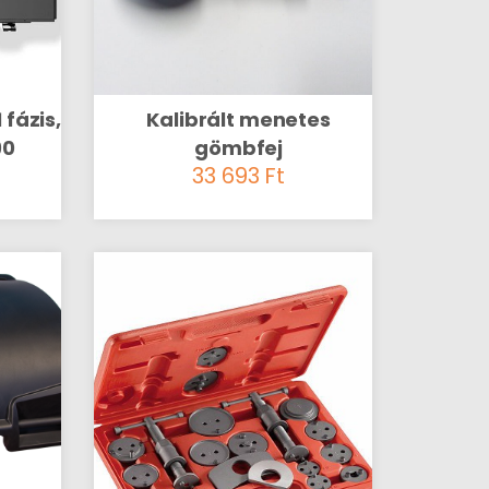
 fázis,
Kalibrált menetes
90
gömbfej
33 693
Ft