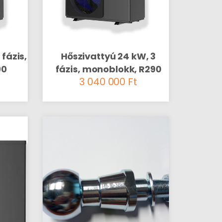
 fázis,
Hőszivattyú 24 kW, 3
90
fázis, monoblokk, R290
3 040 000
Ft