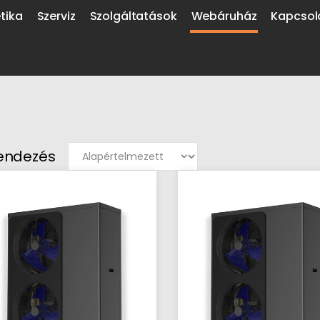
tika
Szerviz
Szolgáltatások
Webáruház
Kapcsol
yéb eszközök
Energetika
endezés