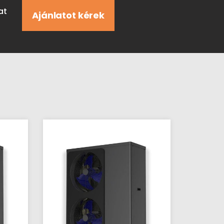
at
Ajánlatot kérek
Garázsipar