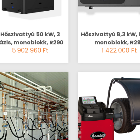
Hőszivattyú 50 kW, 3
Hőszivattyú 8,3 kW, 1
ázis, monoblokk, R290
monoblokk, R2
5 902 960
Ft
1 422 000
Ft