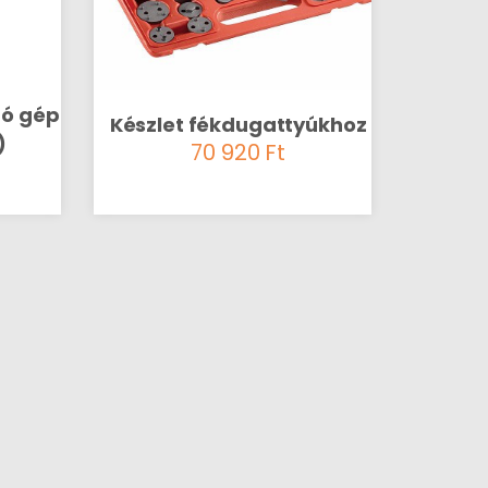
zó gép
Készlet fékdugattyúkhoz
)
70 920
Ft