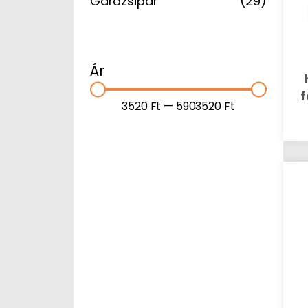
Garázsipar
(29)
Ár
f
3520
Ft
—
5903520
Ft