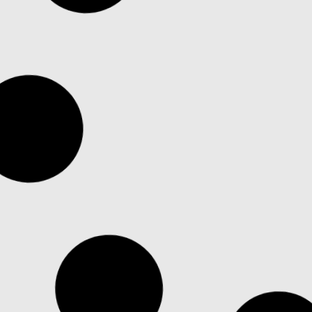
Kétoszlopos emelő 4T
Kézi anyagfolyton
(2019)
vizsgáló
1 778 000
Ft
196 150
Ft