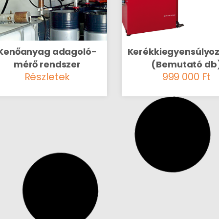
Kenőanyag adagoló-
Kerékkiegyensúlyo
mérő rendszer
(Bemutató db
Részletek
999 000
Ft