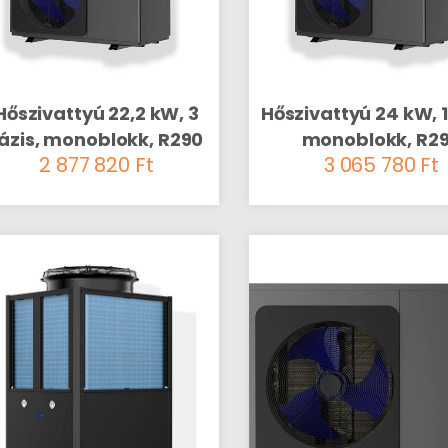
Hőszivattyú 22,2 kW, 3
Hőszivattyú 24 kW, 1
ázis, monoblokk, R290
monoblokk, R2
2 877 820
Ft
3 065 780
Ft