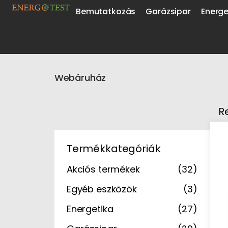
Bemutatkozás
Garázsipar
Energe
Webáruház
Akciós termékek
Eg
R
Termékkategóriák
Akciós termékek
(32)
Egyéb eszközök
(3)
Energetika
(27)